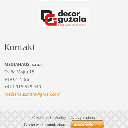
Kontakt
MEDIAHAUS, s.r.o.
Fraňa Mojtu 18
949 01 Nitra
+421 915 578 940
mediahau
s.nitra@
gmail.co
m
© 2000-2018 Všetky práva vyhradené.
Tvorba web stránok zdarma