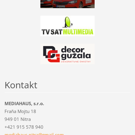
Kontakt
MEDIAHAUS, s.r.o.
Fraňa Mojtu 18
949 01 Nitra
+421 915 578 940
mediahau
s.nitra@
gmail.co
m